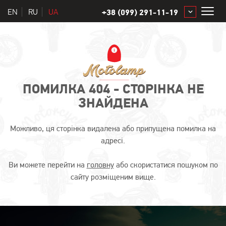
EN
RU
UA
+38 (099) 291-11-19
+38 (099) 291-11-19
mail@motolamp.com.ua
ПОМИЛКА 404 - СТОРІНКА НЕ
ЗНАЙДЕНА
Можливо, ця сторінка видалена або припущена помилка на
адресі.
Ви можете перейти на
головну
або скористатися пошуком по
сайту розміщеним вище.